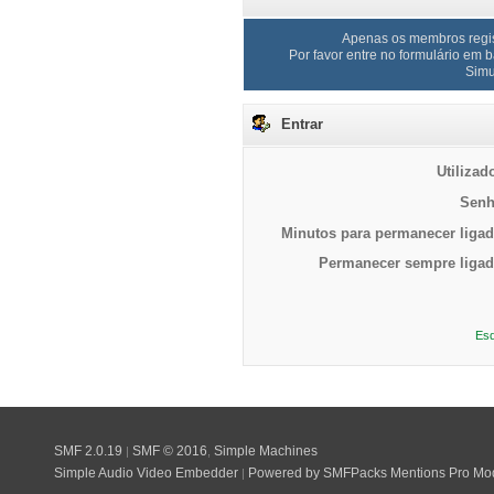
Apenas os membros regis
Por favor entre no formulário em 
Simu
Entrar
Utilizad
Senh
Minutos para permanecer ligad
Permanecer sempre ligad
Esq
SMF 2.0.19
SMF © 2016
Simple Machines
|
,
Simple Audio Video Embedder
Powered by SMFPacks Mentions Pro Mo
|