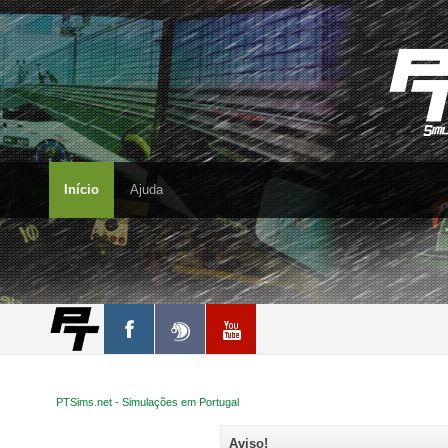
Início
Ajuda
PTSims.net - Simulações em Portugal
Aviso!