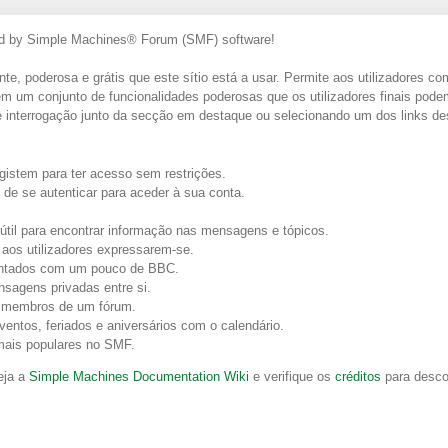
ed by Simple Machines® Forum (SMF) software!
ente, poderosa e grátis que este sítio está a usar. Permite aos utilizadore
m um conjunto de funcionalidades poderosas que os utilizadores finais pode
 interrogação junto da secção em destaque ou selecionando um dos links des
egistem para ter acesso sem restrições.
 de se autenticar para aceder à sua conta.
til para encontrar informação nas mensagens e tópicos.
 aos utilizadores expressarem-se.
ntados com um pouco de BBC.
nsagens privadas entre si.
s membros de um fórum.
entos, feriados e aniversários com o calendário.
 mais populares no SMF.
eja a
Simple Machines Documentation Wiki
e verifique os
créditos
para desco