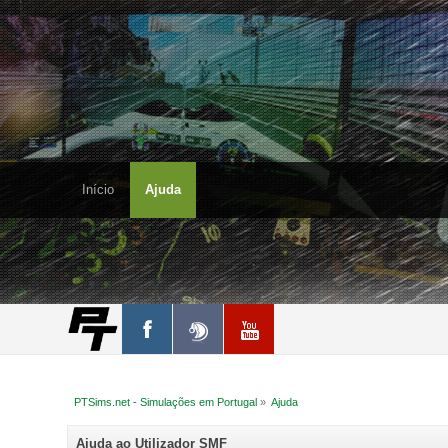
Início
Ajuda
PTSims.net - Simulações em Portugal
»
Ajuda
Ajuda ao Utilizador SMF