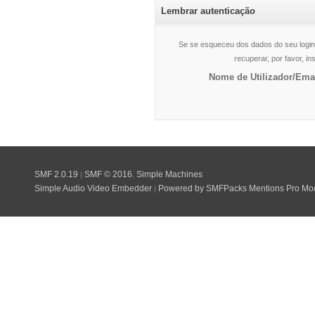
Lembrar autenticação
Se se esqueceu dos dados do seu login
recuperar, por favor, i
Nome de Utilizador/Emai
SMF 2.0.19
SMF © 2016
Simple Machines
|
,
Simple Audio Video Embedder
Powered by SMFPacks Mentions Pro Mo
|