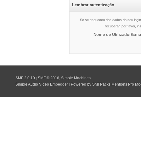
Lembrar autenticação
Se se esqueceu dos dados do seu login
recuperar, por favor, i
Nome de Utilizador/Emai
SMF 2.0.19
SMF © 2016
Simple Machines
|
,
Simple Audio Video Embedder
Powered by SMFPacks Mentions Pro Mo
|