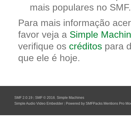
mais populares no SMF.
Para mais informação ace
favor veja a
Simple Machin
verifique os
créditos
para d
que ele é hoje.
SMF 2.0.19
SMF © 2016
Simple Machines
|
,
Simple Audio Video Embedder
Powered by SMFPacks Mentions Pro Mo
|