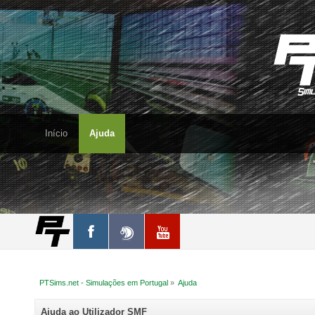
Início
Ajuda
PTSims.net - Simulações em Portugal
»
Ajuda
Ajuda ao Utilizador SMF