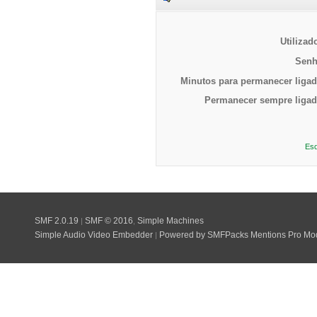
Utilizad
Senh
Minutos para permanecer ligad
Permanecer sempre ligad
Esq
SMF 2.0.19
SMF © 2016
Simple Machines
|
,
Simple Audio Video Embedder
Powered by SMFPacks Mentions Pro Mo
|