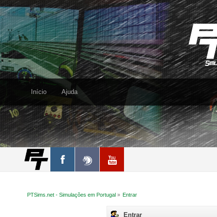
Início
Ajuda
PTSims.net - Simulações em Portugal
»
Entrar
Entrar